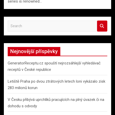
series is renowned…
S
e
a
r
c
Nejnovější příspěvky
h
GeneratorReceptu.cz spouští nejrozsáhlejší vyhledávač
receptů v České republice
Letiště Praha po dvou ztrátových letech loni vykázalo zisk
283 milionů korun
V Česku přibývá uprchlíků pracujících na plný úvazek či na
dohodu s odvody