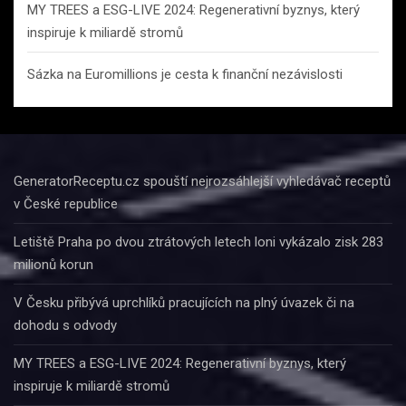
MY TREES a ESG-LIVE 2024: Regenerativní byznys, který
inspiruje k miliardě stromů
Sázka na Euromillions je cesta k finanční nezávislosti
GeneratorReceptu.cz spouští nejrozsáhlejší vyhledávač receptů
v České republice
Letiště Praha po dvou ztrátových letech loni vykázalo zisk 283
milionů korun
V Česku přibývá uprchlíků pracujících na plný úvazek či na
dohodu s odvody
MY TREES a ESG-LIVE 2024: Regenerativní byznys, který
inspiruje k miliardě stromů