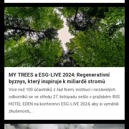
MY TREES a ESG-LIVE 2024: Regenerativní
byznys, který inspiruje k miliardě stromů
Více než 100 účastníků z řad firem, institucí i nezávislých
odborníků se ve středu 27. listopadu sešlo v pražském IRIS
HOTEL EDEN na konferenci ESG-LIVE 2024, aby si vyměnili
zkušenosti,…