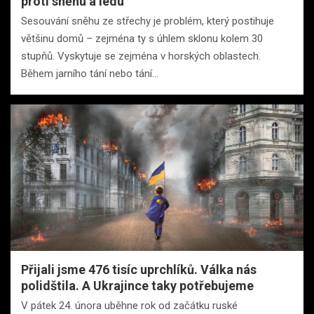
proti sněhu a ledu
Sesouvání sněhu ze střechy je problém, který postihuje
většinu domů – zejména ty s úhlem sklonu kolem 30
stupňů. Vyskytuje se zejména v horských oblastech.
Během jarního tání nebo tání…
Přijali jsme 476 tisíc uprchlíků. Válka nás
polidštila. A Ukrajince taky potřebujeme
V pátek 24. února uběhne rok od začátku ruské