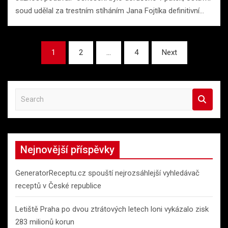
soud udělal za trestním stíháním Jana Fojtíka definitivní…
Stránkování
1
2
…
4
Next
příspěvků
S
e
a
r
c
Nejnovější příspěvky
h
GeneratorReceptu.cz spouští nejrozsáhlejší vyhledávač
receptů v České republice
Letiště Praha po dvou ztrátových letech loni vykázalo zisk
283 milionů korun