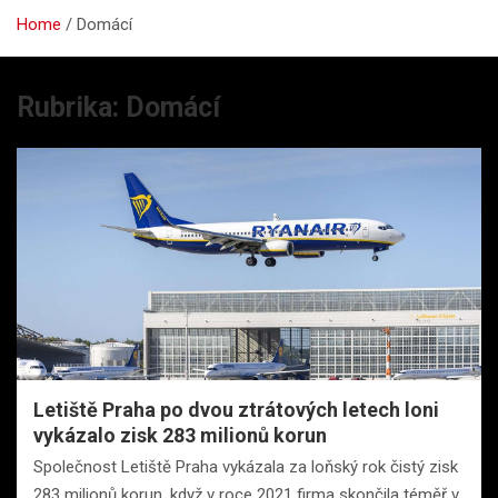
Home
Domácí
Rubrika:
Domácí
Letiště Praha po dvou ztrátových letech loni
vykázalo zisk 283 milionů korun
Společnost Letiště Praha vykázala za loňský rok čistý zisk
283 milionů korun, když v roce 2021 firma skončila téměř v