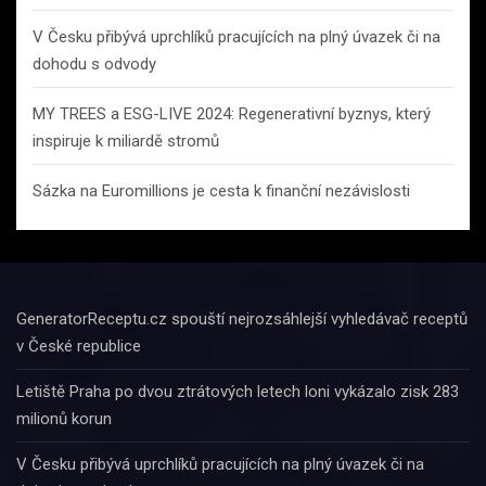
V Česku přibývá uprchlíků pracujících na plný úvazek či na
dohodu s odvody
MY TREES a ESG-LIVE 2024: Regenerativní byznys, který
inspiruje k miliardě stromů
Sázka na Euromillions je cesta k finanční nezávislosti
GeneratorReceptu.cz spouští nejrozsáhlejší vyhledávač receptů
v České republice
Letiště Praha po dvou ztrátových letech loni vykázalo zisk 283
milionů korun
V Česku přibývá uprchlíků pracujících na plný úvazek či na