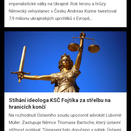
imperialistické války na Ukrajině. Rok teroru a hrůzy.
Německý velvyslanec v Česku Andreas Künne tweetoval:
7,9 milionu ukrajinských uprchlíků v Evropě,…
Stíhání ideologa KSČ Fojtíka za střelbu na
hranicích končí
Na rozhodnutí Ústavního soudu upozornil advokát Lubomír
Müller. Zastupuje Němce Thomase Bartsche, který ústavní
stížnost podával. “Usnesení bylo doručeno v pátek, Ústavní