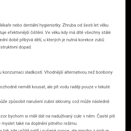
lékaře nebo dentální hygienistky. Zhruba od šesti let věku
tuje efektivnější čištění. Ve věku kdy má dítě všechny stálé
dní době přibývá dětí, u kterých je nutná korekce zubů
truktivní dopad.
u konzumaci sladkostí. Vhodnější alternativou než bonbony
 rozhodně neměli kousat, ale pít vodu raději pouze v tekuté
ůže způsobit narušení zubní skloviny, což může následně
ozor bychom si měli dát na nadužívaný cukr v něm. Časté pití
 myslet také na doplnění pitného režimu.
 tak zde určitě patří i sušené ovoce, ale mnoho z nich je