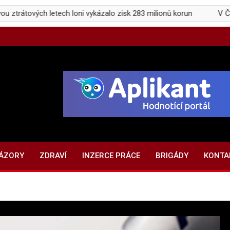
ch letech loni vykázalo zisk 283 milionů korun
V Česku přibýv
NÁZORY
ZDRAVÍ
INZERCE PRÁCE
BRIGÁDY
KONTA