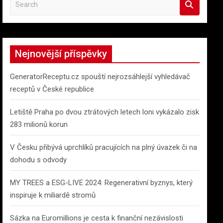
e
a
r
c
Nejnovější příspěvky
h
GeneratorReceptu.cz spouští nejrozsáhlejší vyhledávač
receptů v České republice
Letiště Praha po dvou ztrátových letech loni vykázalo zisk
283 milionů korun
V Česku přibývá uprchlíků pracujících na plný úvazek či na
dohodu s odvody
MY TREES a ESG-LIVE 2024: Regenerativní byznys, který
inspiruje k miliardě stromů
Sázka na Euromillions je cesta k finanční nezávislosti