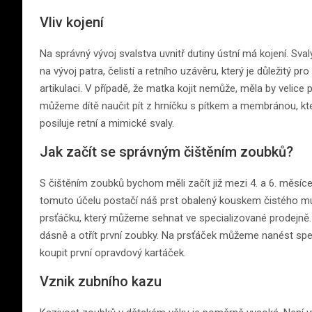
Vliv kojení
Na správný vývoj svalstva uvnitř dutiny ústní má kojení. Sval
na vývoj patra, čelistí a retního uzávěru, který je důležitý
artikulaci. V případě, že matka kojit nemůže, měla by velice p
můžeme dítě naučit pít z hrníčku s pítkem a membránou, kter
posiluje retní a mimické svaly.
Jak začít se správným čištěním zoubků?
S čištěním zoubků bychom měli začít již mezi 4. a 6. měsíc
tomuto účelu postačí náš prst obalený kouskem čistého m
prsťáčku, který můžeme sehnat ve specializované prodejn
dásně a otřít první zoubky. Na prsťáček můžeme nanést speci
koupit první opravdový kartáček.
Vznik zubního kazu