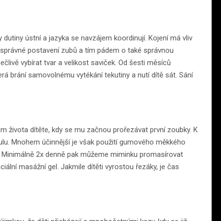
y dutiny ústní a jazyka se navzájem koordinují. Kojení má vliv
 pro správné postavení zubů a tím pádem o také správnou
ečlivě vybírat tvar a velikost saviček. Od šesti měsíců
á brání samovolnému vytékání tekutiny a nutí dítě sát. Sání
em života dítěte, kdy se mu začnou prořezávat první zoubky. K
ulu. Mnohem účinnější je však použití gumového měkkého
ě. Minimálně 2x denně pak můžeme miminku promasírovat
ální masážní gel. Jakmile dítěti vyrostou řezáky, je čas