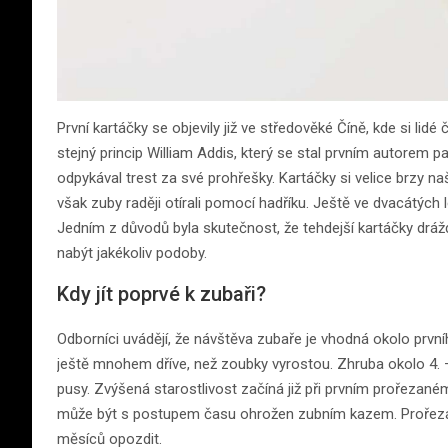
První kartáčky se objevily již ve středověké Číně, kde si lidé
stejný princip William Addis, který se stal prvním autorem p
odpykával trest za své prohřešky. Kartáčky si velice brzy naš
však zuby raději otírali pomocí hadříku. Ještě ve dvacátých l
Jedním z důvodů byla skutečnost, že tehdejší kartáčky drá
nabýt jakékoliv podoby.
Kdy jít poprvé k zubaři?
Odborníci uvádějí, že návštěva zubaře je vhodná okolo první
ještě mnohem dříve, než zoubky vyrostou. Zhruba okolo 4. –
pusy. Zvýšená starostlivost začíná již při prvním prořezaném
může být s postupem času ohrožen zubním kazem. Prořezáván
měsíců opozdit.