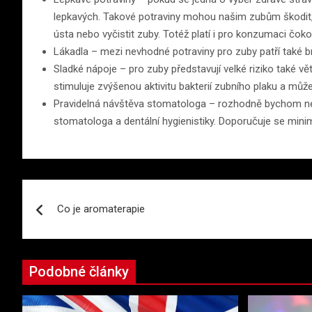
lepkavých. Takové potraviny mohou našim zubům škodit, 
ústa nebo vyčistit zuby. Totéž platí i pro konzumaci čoko
Lákadla – mezi nevhodné potraviny pro zuby patří také b
Sladké nápoje – pro zuby představují velké riziko také v
stimuluje zvýšenou aktivitu bakterií zubního plaku a může 
Pravidelná návštěva stomatologa – rozhodně bychom nem
stomatologa a dentální hygienistiky. Doporučuje se min
Navigace
Co je aromaterapie
pro
příspěvek
Podobné články