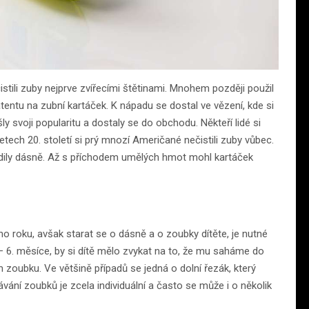
 čistili zuby nejprve zvířecími štětinami. Mnohem později použil
atentu na zubní kartáček. K nápadu se dostal ve vězení, kde si
ly svoji popularitu a dostaly se do obchodu. Někteří lidé si
etech 20. století si prý mnozí Američané nečistili zuby vůbec.
ždily dásně. Až s příchodem umělých hmot mohl kartáček
ho roku, avšak starat se o dásně a o zoubky dítěte, je nutné
 6. měsíce, by si dítě mělo zvykat na to, že mu saháme do
 zoubku. Ve většině případů se jedná o dolní řezák, který
í zoubků je zcela individuální a často se může i o několik