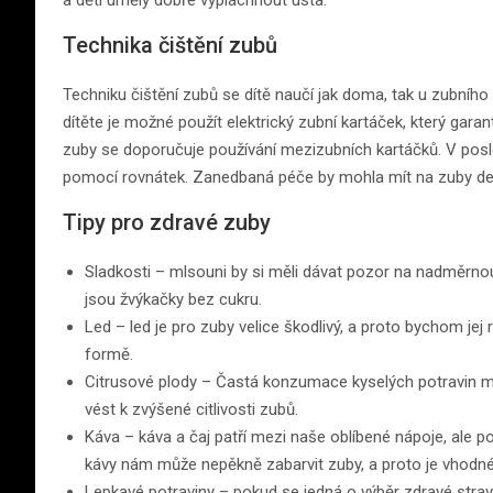
Technika čištění zubů
Techniku čištění zubů se dítě naučí jak doma, tak u zubního 
dítěte je možné použít elektrický zubní kartáček, který garan
zuby se doporučuje používání mezizubních kartáčků. V posle
pomocí rovnátek. Zanedbaná péče by mohla mít na zuby des
Tipy pro zdravé zuby
Sladkosti – mlsouni by si měli dávat pozor na nadměrno
jsou žvýkačky bez cukru.
Led – led je pro zuby velice škodlivý, a proto bychom jej
formě.
Citrusové plody – Častá konzumace kyselých potravin m
vést k zvýšené citlivosti zubů.
Káva – káva a čaj patří mezi naše oblíbené nápoje, ale p
kávy nám může nepěkně zabarvit zuby, a proto je vhodné
Lepkavé potraviny – pokud se jedná o výběr zdravé stravy