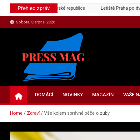
Skip
Přehled zpráv
vač receptů v České republice
Letiště Praha po dvou ztrátový
to
content
Sobota, 8 srpna, 2026
PRESSMAG.CZ
Aktuality | Magazín informací
DOMÁCÍ
NOVINKY
MAGAZÍN
VAŠE 
Home
Zdraví
Vše kolem správné péče o zuby