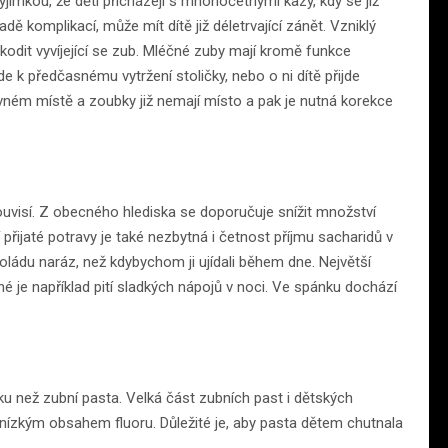
imkou, že děti přicházejí s mnohočetnými kazy, kdy se již
dě komplikací, může mít dítě již déletrvající zánět. Vzniklý
dit vyvíjející se zub. Mléčné zuby mají kromě funkce
de k předčasnému vytržení stoličky, nebo o ni dítě přijde
vném místě a zoubky již nemají místo a pak je nutná korekce
ouvisí. Z obecného hlediska se doporučuje snížit množství
přijaté potravy je také nezbytná i četnost příjmu sacharidů v
ládu naráz, než kdybychom ji ujídali během dne. Největší
é je například pití sladkých nápojů v noci. Ve spánku dochází
čku než zubní pasta. Velká část zubních past i dětských
nízkým obsahem fluoru. Důležité je, aby pasta dětem chutnala