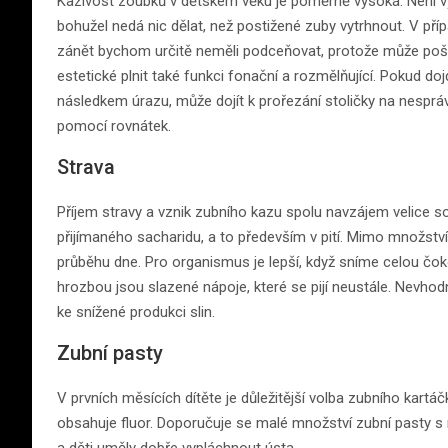
Kazivost zoubků v dětském věku je poměrně vysoká. Není výj
bohužel nedá nic dělat, než postižené zuby vytrhnout. V přípa
zánět bychom určitě neměli podceňovat, protože může poško
estetické plnit také funkci fonační a rozmělňující. Pokud doj
následkem úrazu, může dojít k prořezání stoličky na nesprá
pomocí rovnátek.
Strava
Příjem stravy a vznik zubního kazu spolu navzájem velice s
přijímaného sacharidu, a to především v pití. Mimo množství 
průběhu dne. Pro organismus je lepší, když sníme celou čoko
hrozbou jsou slazené nápoje, které se pijí neustále. Nevhodn
ke snížené produkci slin.
Zubní pasty
V prvních měsících dítěte je důležitější volba zubního kartá
obsahuje fluor. Doporučuje se malé množství zubní pasty s 
a děti uměly dobře vypláchnout ústa.