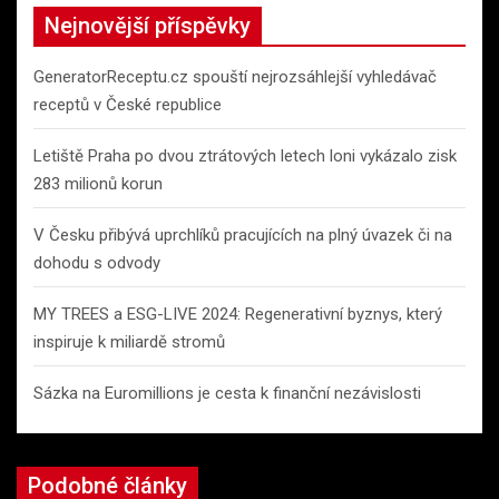
c
Nejnovější příspěvky
h
GeneratorReceptu.cz spouští nejrozsáhlejší vyhledávač
receptů v České republice
Letiště Praha po dvou ztrátových letech loni vykázalo zisk
283 milionů korun
V Česku přibývá uprchlíků pracujících na plný úvazek či na
dohodu s odvody
MY TREES a ESG-LIVE 2024: Regenerativní byznys, který
inspiruje k miliardě stromů
Sázka na Euromillions je cesta k finanční nezávislosti
Podobné články