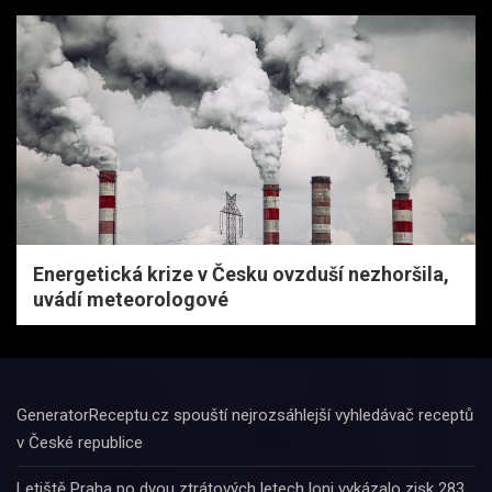
Energetická krize v Česku ovzduší nezhoršila,
uvádí meteorologové
GeneratorReceptu.cz spouští nejrozsáhlejší vyhledávač receptů
v České republice
Letiště Praha po dvou ztrátových letech loni vykázalo zisk 283