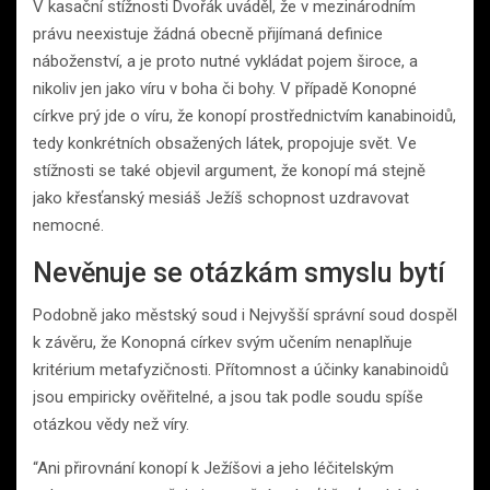
V kasační stížnosti Dvořák uváděl, že v mezinárodním
právu neexistuje žádná obecně přijímaná definice
náboženství, a je proto nutné vykládat pojem široce, a
nikoliv jen jako víru v boha či bohy. V případě Konopné
církve prý jde o víru, že konopí prostřednictvím kanabinoidů,
tedy konkrétních obsažených látek, propojuje svět. Ve
stížnosti se také objevil argument, že konopí má stejně
jako křesťanský mesiáš Ježíš schopnost uzdravovat
nemocné.
Nevěnuje se otázkám smyslu bytí
Podobně jako městský soud i Nejvyšší správní soud dospěl
k závěru, že Konopná církev svým učením nenaplňuje
kritérium metafyzičnosti. Přítomnost a účinky kanabinoidů
jsou empiricky ověřitelné, a jsou tak podle soudu spíše
otázkou vědy než víry.
“Ani přirovnání konopí k Ježíšovi a jeho léčitelským