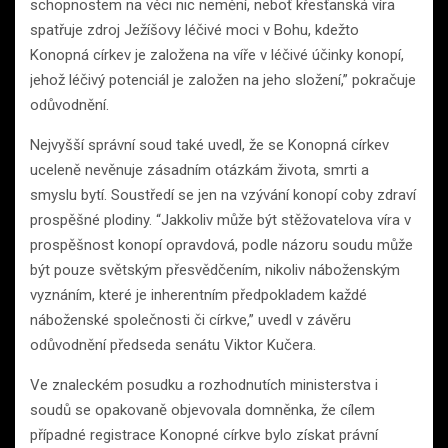
schopnostem na věci nic nemění, neboť křesťanská víra
spatřuje zdroj Ježíšovy léčivé moci v Bohu, kdežto
Konopná církev je založena na víře v léčivé účinky konopí,
jehož léčivý potenciál je založen na jeho složení,” pokračuje
odůvodnění.
Nejvyšší správní soud také uvedl, že se Konopná církev
uceleně nevěnuje zásadním otázkám života, smrti a
smyslu bytí. Soustředí se jen na vzývání konopí coby zdraví
prospěšné plodiny. “Jakkoliv může být stěžovatelova víra v
prospěšnost konopí opravdová, podle názoru soudu může
být pouze světským přesvědčením, nikoliv náboženským
vyznáním, které je inherentním předpokladem každé
náboženské společnosti či církve,” uvedl v závěru
odůvodnění předseda senátu Viktor Kučera.
Ve znaleckém posudku a rozhodnutích ministerstva i
soudů se opakovaně objevovala domněnka, že cílem
případné registrace Konopné církve bylo získat právní