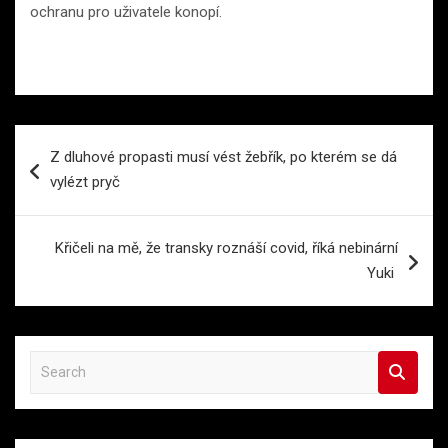
ochranu pro uživatele konopí.
Navigace
Z dluhové propasti musí vést žebřík, po kterém se dá
pro
vylézt pryč
příspěvek
Křičeli na mě, že transky roznáší covid, říká nebinární
Yuki
S
e
a
r