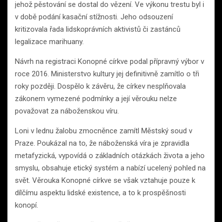
jehož pěstování se dostal do vězení. Ve výkonu trestu byl i
v době podání kasační stížnosti. Jeho odsouzení
kritizovala řada lidskoprávních aktivistů či zastánců
legalizace marihuany.
Návrh na registraci Konopné církve podal přípravný výbor v
roce 2016. Ministerstvo kultury jej definitivně zamítlo o tři
roky později. Dospělo k závěru, že církev nesplňovala
zákonem vymezené podmínky a její věrouku nelze
považovat za náboženskou víru.
Loni v lednu žalobu zmocněnce zamítl Městský soud v
Praze. Poukázal na to, že náboženská víra je zpravidla
metafyzická, vypovídá o základních otázkách života a jeho
smyslu, obsahuje etický systém a nabízí ucelený pohled na
svět. Věrouka Konopné církve se však vztahuje pouze k
dílčímu aspektu lidské existence, a to k prospěšnosti
konopí.