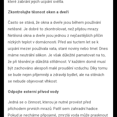
které zabrání jejich ucpání světla.
Zkontrolujte těsnost oken a dveří
Často se stává, že okna a dveře jsou během používání
netěsné. Je dobré to zkontrolovat, než přijdou mrazy.
Netěsná okna a dveře jsou jednou z nejčastějších příčin
nízkých teplot v domácnosti. Před asi tuctem let se k
ucpání mezer používala vata, staré noviny nebo tmel. Dnes
máme neutrální silikon. Je však důležité pamatovat na to,
že při těsnění je důležitá střídmost. V každém domě musí
být zachováno alespoň malé proudění vzduchu. Díky tomu
se bude nejen příjemněji a zdravěji bydlet, ale na stěnách
se nebude objevovat vlhkost.
Odpojte externí přívod vody
Jedná se o činnost, kterou je nutné provést před
příchodem prvních mrazů. Patří sem zahradní hadice.
Pokud je necháme připojené, zmrzlá voda může prasknout