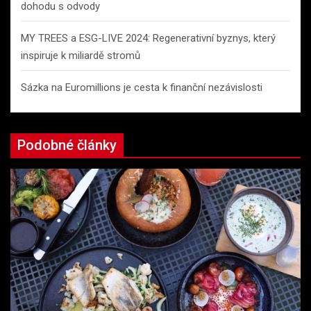
dohodu s odvody
MY TREES a ESG-LIVE 2024: Regenerativní byznys, který
inspiruje k miliardě stromů
Sázka na Euromillions je cesta k finanční nezávislosti
Podobné články