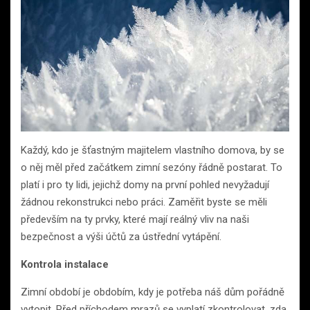
Každý, kdo je šťastným majitelem vlastního domova, by se
o něj měl před začátkem zimní sezóny řádně postarat. To
platí i pro ty lidi, jejichž domy na první pohled nevyžadují
žádnou rekonstrukci nebo práci. Zaměřit byste se měli
především na ty prvky, které mají reálný vliv na naši
bezpečnost a výši účtů za ústřední vytápění.
Kontrola instalace
Zimní období je obdobím, kdy je potřeba náš dům pořádně
vytopit. Před příchodem mrazů se vyplatí zkontrolovat, zda