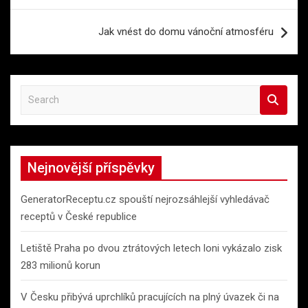
příspěvek
Jak vnést do domu vánoční atmosféru
S
e
a
r
c
Nejnovější příspěvky
h
GeneratorReceptu.cz spouští nejrozsáhlejší vyhledávač
receptů v České republice
Letiště Praha po dvou ztrátových letech loni vykázalo zisk
283 milionů korun
V Česku přibývá uprchlíků pracujících na plný úvazek či na