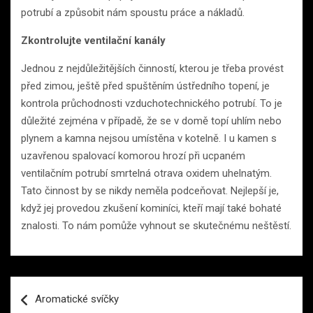
potrubí a způsobit nám spoustu práce a nákladů.
Zkontrolujte ventilační kanály
Jednou z nejdůležitějších činností, kterou je třeba provést
před zimou, ještě před spuštěním ústředního topení, je
kontrola průchodnosti vzduchotechnického potrubí. To je
důležité zejména v případě, že se v domě topí uhlím nebo
plynem a kamna nejsou umístěna v kotelně. I u kamen s
uzavřenou spalovací komorou hrozí při ucpaném
ventilačním potrubí smrtelná otrava oxidem uhelnatým.
Tato činnost by se nikdy neměla podceňovat. Nejlepší je,
když jej provedou zkušení kominíci, kteří mají také bohaté
znalosti. To nám pomůže vyhnout se skutečnému neštěstí.
Navigace
Aromatické svíčky
pro