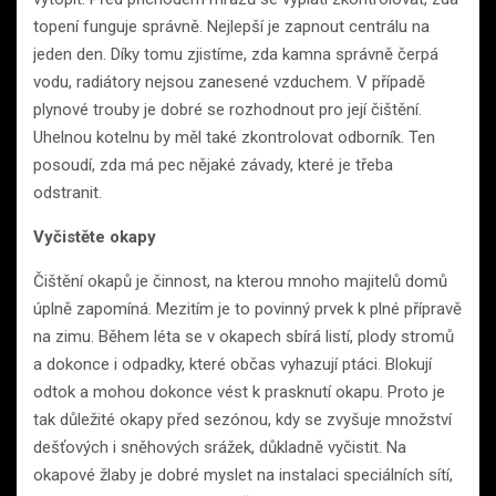
topení funguje správně. Nejlepší je zapnout centrálu na
jeden den. Díky tomu zjistíme, zda kamna správně čerpá
vodu, radiátory nejsou zanesené vzduchem. V případě
plynové trouby je dobré se rozhodnout pro její čištění.
Uhelnou kotelnu by měl také zkontrolovat odborník. Ten
posoudí, zda má pec nějaké závady, které je třeba
odstranit.
Vyčistěte okapy
Čištění okapů je činnost, na kterou mnoho majitelů domů
úplně zapomíná. Mezitím je to povinný prvek k plné přípravě
na zimu. Během léta se v okapech sbírá listí, plody stromů
a dokonce i odpadky, které občas vyhazují ptáci. Blokují
odtok a mohou dokonce vést k prasknutí okapu. Proto je
tak důležité okapy před sezónou, kdy se zvyšuje množství
dešťových i sněhových srážek, důkladně vyčistit. Na
okapové žlaby je dobré myslet na instalaci speciálních sítí,