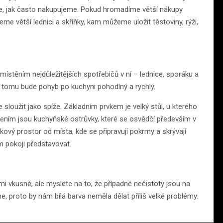
e, jak často nakupujeme. Pokud hromadíme větší nákupy
jeme větší lednici a skříňky, kam můžeme uložit těstoviny, rýži,
ístěním nejdůležitějších spotřebičů v ní – lednice, sporáku a
ky tomu bude pohyb po kuchyni pohodlný a rychlý.
 sloužit jako spíže. Základním prvkem je velký stůl, u kterého
ením jsou kuchyňské ostrůvky, které se osvědčí především v
vý prostor od místa, kde se připravují pokrmy a skrývají
 pokoji představovat.
elmi vkusně, ale myslete na to, že případné nečistoty jsou na
me, proto by nám bílá barva neměla dělat příliš velké problémy.