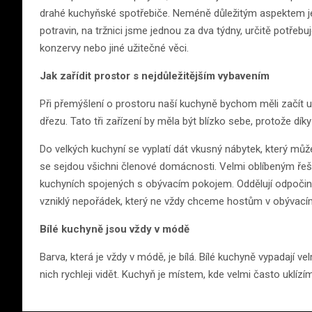
drahé kuchyňské spotřebiče. Neméně důležitým aspektem j
potravin, na tržnici jsme jednou za dva týdny, určitě potřebu
konzervy nebo jiné užitečné věci.
Jak zařídit prostor s nejdůležitějším vybavením
Při přemýšlení o prostoru naší kuchyně bychom měli začít um
dřezu. Tato tři zařízení by měla být blízko sebe, protože dí
Do velkých kuchyní se vyplatí dát vkusný nábytek, který může
se sejdou všichni členové domácnosti. Velmi oblíbeným řeš
kuchyních spojených s obývacím pokojem. Oddělují odpočinko
vzniklý nepořádek, který ne vždy chceme hostům v obývacím
Bílé kuchyně jsou vždy v módě
Barva, která je vždy v módě, je bílá. Bílé kuchyně vypadají v
nich rychleji vidět. Kuchyň je místem, kde velmi často uklízí