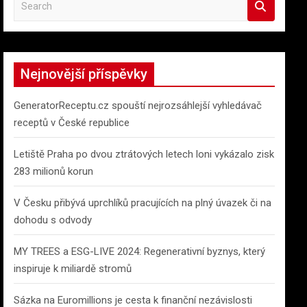
e
a
r
c
Nejnovější příspěvky
h
GeneratorReceptu.cz spouští nejrozsáhlejší vyhledávač
receptů v České republice
Letiště Praha po dvou ztrátových letech loni vykázalo zisk
283 milionů korun
V Česku přibývá uprchlíků pracujících na plný úvazek či na
dohodu s odvody
MY TREES a ESG-LIVE 2024: Regenerativní byznys, který
inspiruje k miliardě stromů
Sázka na Euromillions je cesta k finanční nezávislosti