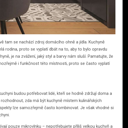
vě tam se nachází zdroj domácího ohně a jídla. Kuchyně
 rodina, proto se vyplatí dbát na to, aby to bylo opravdu
ně, je na zvážení, jaký styl a barvy nám sluší. Pamatujte, že
amozřejmě i funkčnost této místnosti, proto se často vyplatí
kuchyni budou potřebovat lidé, kteří se hodně zdržují doma a
e se rozhodnout, zda má být kuchyně místem kulinářských
a aspekty lze samozřejmě často kombinovat. Je však vhodné si
chyni.
žívají pouze mikrovlnku – nepotřebujete příliš velkou kuchyň a