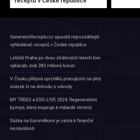
receptů v České republice
GeneratorReceptu.cz spouští nejrozsáhlejší
vyhledávač receptů v České republice
Letiště Praha po dvou ztrátových letech loni
vykázalo zisk 283 milionů korun
V Česku přibývá uprchlíků pracujících na plný
úvazek či na dohodu s odvody
MY TREES a ESG-LIVE 2024: Regenerativní
byznys, který inspiruje k miliardě stromů
Sázka na Euromillions je cesta k finanční
nezávislosti