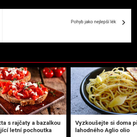
Pohyb jako nejlepší lék
ta s rajčaty a bazalkou
Vyzkoušejte si doma p
jící letní pochoutka
lahodného Aglio olio