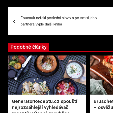
Navigace
Foucault neřekl poslední slovo a po smrti jeho
pro
partnera vyjde další kniha
příspěvek
Podobné články
GeneratorReceptu.cz spouští
Bruschet
nejrozsáhlejší vyhledávač
– osvěžu