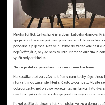
Mnoho lidí říká, že kuchyně je srdcem každého domova. Prá
spojené s obývacím pokojem jsou místem, kde se schází celá
pohodlné a příjemné. Než se pustíme do zařizování naší kuchy
nejdůležitější je, aby se nám to líbilo. Neméně důležitá je s
využít rady architekta.
Na co je dobré pamatovat při zařizování kuchyně
Na začátku stojí za zvážení, k čemu nám kuchyně je. Jinou 
rádi vaří, jinou zase lidé, kteří si často zvou hosty. Musít
dobrodružství, nebo spíše reprezentativní funkcí. Tyto dv
uvědomit, jaký interiérový design poslouží naší činnosti v ku
Pokud patříte do skupiny lidí, kteří stolují venku a doma pou