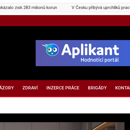
sk 283 milionů korun
V Česku přibývá uprchlíků pracujících na
NÁZORY
ZDRAVÍ
INZERCE PRÁCE
BRIGÁDY
KONTA