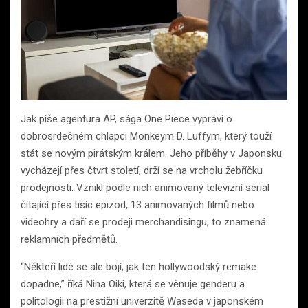
Jak píše agentura AP, sága One Piece vypráví o
dobrosrdečném chlapci Monkeym D. Luffym, který touží
stát se novým pirátským králem. Jeho příběhy v Japonsku
vycházejí přes čtvrt století, drží se na vrcholu žebříčku
prodejnosti. Vznikl podle nich animovaný televizní seriál
čítající přes tisíc epizod, 13 animovaných filmů nebo
videohry a daří se prodeji merchandisingu, to znamená
reklamních předmětů.
“Někteří lidé se ale bojí, jak ten hollywoodský remake
dopadne,” říká Nina Oiki, která se věnuje genderu a
politologii na prestižní univerzitě Waseda v japonském