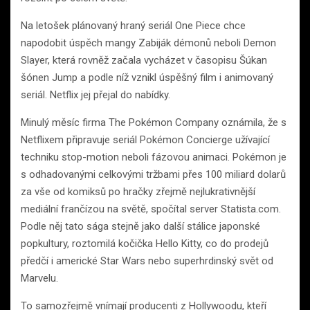
Na letošek plánovaný hraný seriál One Piece chce
napodobit úspěch mangy Zabiják démonů neboli Demon
Slayer, která rovněž začala vycházet v časopisu Šúkan
šónen Jump a podle níž vznikl úspěšný film i animovaný
seriál. Netflix jej přejal do nabídky.
Minulý měsíc firma The Pokémon Company oznámila, že s
Netflixem připravuje seriál Pokémon Concierge užívající
techniku stop-motion neboli fázovou animaci. Pokémon je
s odhadovanými celkovými tržbami přes 100 miliard dolarů
za vše od komiksů po hračky zřejmě nejlukrativnější
mediální frančízou na světě, spočítal server Statista.com.
Podle něj tato sága stejně jako další stálice japonské
popkultury, roztomilá kočička Hello Kitty, co do prodejů
předčí i americké Star Wars nebo superhrdinský svět od
Marvelu.
To samozřejmě vnímají producenti z Hollywoodu, kteří