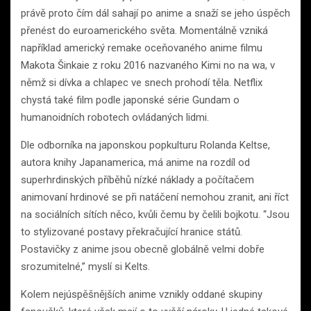
právě proto čím dál sahají po anime a snaží se jeho úspěch
přenést do euroamerického světa. Momentálně vzniká
například americký remake oceňovaného anime filmu
Makota Šinkaie z roku 2016 nazvaného Kimi no na wa, v
němž si dívka a chlapec ve snech prohodí těla. Netflix
chystá také film podle japonské série Gundam o
humanoidních robotech ovládaných lidmi.
Dle odborníka na japonskou popkulturu Rolanda Keltse,
autora knihy Japanamerica, má anime na rozdíl od
superhrdinských příběhů nízké náklady a počítačem
animovaní hrdinové se při natáčení nemohou zranit, ani říct
na sociálních sítích něco, kvůli čemu by čelili bojkotu. “Jsou
to stylizované postavy překračující hranice států.
Postavičky z anime jsou obecně globálně velmi dobře
srozumitelné,” myslí si Kelts.
Kolem nejúspěšnějších anime vznikly oddané skupiny