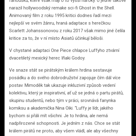
fanoušků, které však mají o to vyšší nároky. U jedné takové
narazil hollywoodský remake sci-fi Ghost in the Shell.
Animovaný film z roku 1995 kritici dodnes řadí mezi
nejlepší ve svém žánru, hraná adaptace s herečkou
Scarlett Johanssonovou z roku 2017 však mimo jiné čelila
kritice za to, že v ní místo Asiatů účinkují běloši.
V chystané adaptaci One Piece chlapce Luffyho ztvární
dvacetiletý mexický herec Iñaki Godoy.
Ve snaze stát se pirátským králem hrdina sestavuje
posádku a do svého dobrodružství zapojuje čím dál více
postav. Mimoděk tak ukazuje inkluzivní způsob vedení
kolektivu, který je inspirativní, ať už se jedná o partu pirátů,
skupinu studentů, nebo tým v práci, srovnává fanynka
komiksu a akademička Nina Oiki. “Luffy je lídr, jakého
bychom si přáli mít všichni. Je to hrdina, ale nemá
nadpřirozené schopnosti. Je jedním z nás. Chce se stát
králem pirátů ne proto, aby všem vládl, ale aby všechny