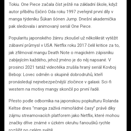
Tokiu. One Piece začala číst ještě na základní škole, když
autor příběhu Eiičiró Oda roku 1997 zveřejnil první díly v
manga týdeníku Šúkan šónen Jump. Dnešní akademička
pak sledovala i animovaný seriál One Piece.
Popularitu japonského žánru zkoušel už několikrát vytěžit
zábavní průmysl v USA. Netflix roku 2017 čelil kritice za to,
jak zfilmoval mangu Death Note o magickém zápisníku
zabíjejícím každého, jehož jméno je do něj napsané. V
prosinci 2021 tatáž videotéka zrušila hraný seriál Kovboj
Bebop: Lovec odměn o skupině dobrodruhů, kteří
pronásledují nejnebezpečnější zločince v galaxii. Sci-fi
western na motivy mangy skončil po první řadě.
Přesto podle odborníka na japonskou popkulturu Rolanda
Keltse dnes “manga zažívá mimořádné časy” právě díky
zájmu streamovacích platforem jako Netflix, které mohou
značky dříve známé v úzkém okruhu fanoušků rychle
rozšířit po celém světě.