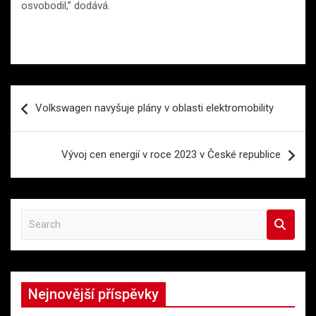
osvobodil,” dodává.
Navigace
Volkswagen navyšuje plány v oblasti elektromobility
pro
příspěvek
Vývoj cen energií v roce 2023 v České republice
S
e
a
r
c
Nejnovější příspěvky
h